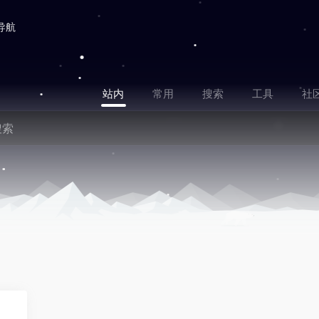
导航
站内
常用
搜索
工具
社