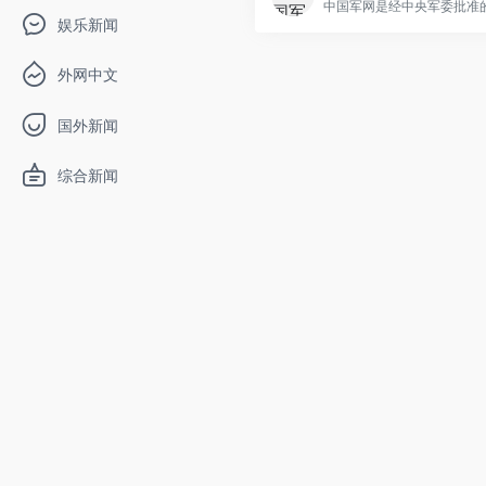
娱乐新闻
外网中文
国外新闻
综合新闻