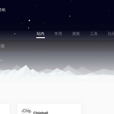
导航
站内
常用
搜索
工具
社
Chiphell