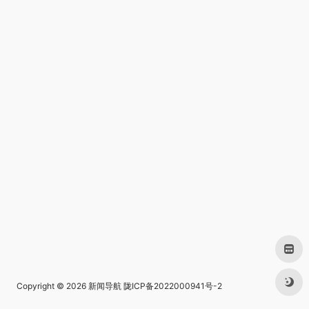
Copyright © 2026
新闻导航
陇ICP备2022000941号-2