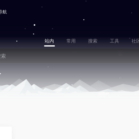
导航
站内
常用
搜索
工具
社