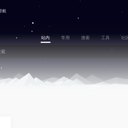
导航
站内
常用
搜索
工具
社