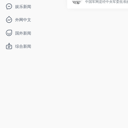
娱乐新闻
外网中文
国外新闻
综合新闻